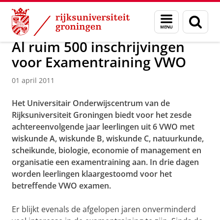
Skip
Skip
Over ons
Actueel
Nieuws
Nieuwsberichten
Menu
Zoek
to
to
en
Content
Navigation
zoeken
Al ruim 500 inschrijvingen
voor Examentraining VWO
01 april 2011
Het Universitair Onderwijscentrum van de
Rijksuniversiteit Groningen biedt voor het zesde
achtereenvolgende jaar leerlingen uit 6 VWO met
wiskunde A, wiskunde B, wiskunde C, natuurkunde,
scheikunde, biologie, economie of management en
organisatie een examentraining aan. In drie dagen
worden leerlingen klaargestoomd voor het
betreffende VWO examen.
Er blijkt evenals de afgelopen jaren onverminderd