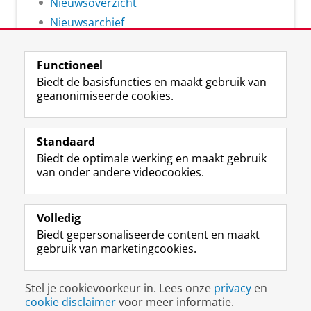
Nieuwsoverzicht
Nieuwsarchief
Functioneel
Biedt de basisfuncties en maakt gebruik van
geanonimiseerde cookies.
F
L
R
I
Y
Volg de RUG
a
i
S
n
o
Standaard
c
n
S
s
u
Biedt de optimale werking en maakt gebruik
e
k
-
t
T
Studiekiezers
van onder andere videocookies.
b
e
f
a
u
Maatschappij/bedrijven
o
d
e
g
b
o
I
e
r
e
Alumni
k
n
d
a
-
Volledig
p
-
R
m
k
Biedt gepersonaliseerde content en maakt
Over ons
a
p
i
-
a
gebruik van marketingcookies.
g
a
j
a
n
i
g
k
c
a
Disclaimer & Copyright
Privacy
Cookies
n
i
s
c
a
Stel je cookievoorkeur in. Lees onze
privacy
en
Inloggen
a
n
u
o
l
cookie disclaimer
voor meer informatie.