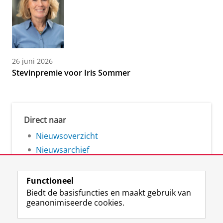
26 juni 2026
Stevinpremie voor Iris Sommer
Direct naar
Nieuwsoverzicht
Nieuwsarchief
Functioneel
Biedt de basisfuncties en maakt gebruik van
geanonimiseerde cookies.
F
L
R
I
Y
Volg de RUG