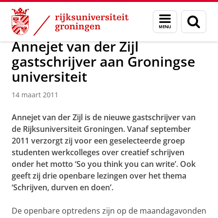
Skip
Skip
Over ons
Actueel
Nieuws
Nieuwsberichten
Menu
Zoek
to
to
en
Content
Navigation
zoeken
Annejet van der Zijl
gastschrijver aan Groningse
universiteit
14 maart 2011
Annejet van der Zijl is de nieuwe gastschrijver van
de Rijksuniversiteit Groningen. Vanaf september
2011 verzorgt zij voor een geselecteerde groep
studenten werkcolleges over creatief schrijven
onder het motto ‘So you think you can write’. Ook
geeft zij drie openbare lezingen over het thema
‘Schrijven, durven en doen’.
De openbare optredens zijn op de maandagavonden