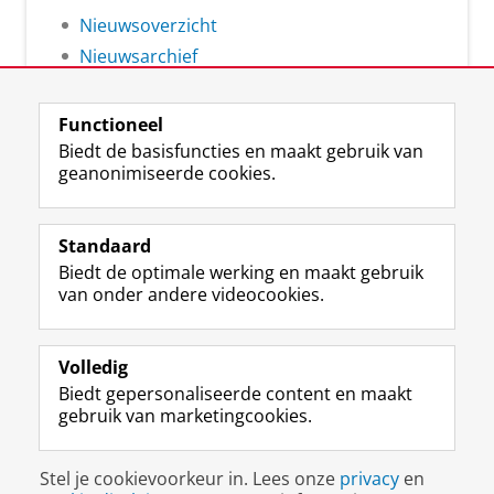
Nieuwsoverzicht
Nieuwsarchief
Functioneel
Biedt de basisfuncties en maakt gebruik van
geanonimiseerde cookies.
F
L
R
I
Y
Volg de RUG
a
i
S
n
o
Standaard
c
n
S
s
u
Biedt de optimale werking en maakt gebruik
e
k
-
t
T
Studiekiezers
van onder andere videocookies.
b
e
f
a
u
Maatschappij/bedrijven
o
d
e
g
b
o
I
e
r
e
Alumni
k
n
d
a
-
Volledig
p
-
R
m
k
Biedt gepersonaliseerde content en maakt
Over ons
a
p
i
-
a
gebruik van marketingcookies.
g
a
j
a
n
i
g
k
c
a
Disclaimer & Copyright
Privacy
Cookies
n
i
s
c
a
Stel je cookievoorkeur in. Lees onze
privacy
en
Inloggen