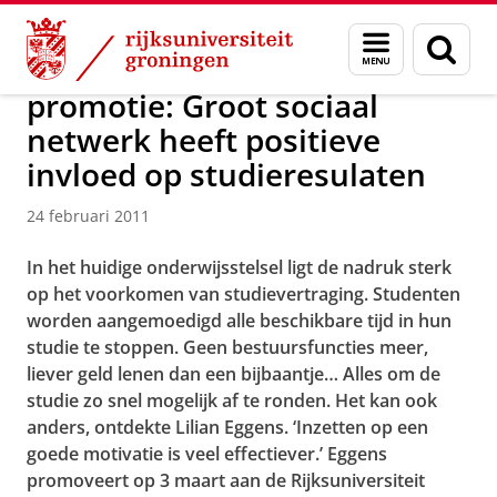
Skip
Skip
Over ons
Actueel
Nieuws
Nieuwsberichten
Menu
Zoek
to
to
en
Content
Navigation
zoeken
promotie: Groot sociaal
netwerk heeft positieve
invloed op studieresulaten
24 februari 2011
In het huidige onderwijsstelsel ligt de nadruk sterk
op het voorkomen van studievertraging. Studenten
worden aangemoedigd alle beschikbare tijd in hun
studie te stoppen. Geen bestuursfuncties meer,
liever geld lenen dan een bijbaantje… Alles om de
studie zo snel mogelijk af te ronden. Het kan ook
anders, ontdekte Lilian Eggens. ‘Inzetten op een
goede motivatie is veel effectiever.’ Eggens
promoveert op 3 maart aan de Rijksuniversiteit