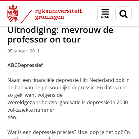
Skip
Skip
Over ons
Actueel
Nieuws
Nieuwsberichten
Menu
Zoek
to
to
en
Content
Navigation
zoeken
Uitnodiging: mevrouw de
professor on tour
05 januari 2011
ABCDepressief
Naast een financiële depressie lijkt Nederland ook in
de ban van de persoonlijke depressie. En dat is niet
zo gek, want volgens de
Wereldgezondheidsorganisatie is depressie in 2030
volksziekte nummer
één.
Wat is een depressie precies? Hoe loop je het op? En