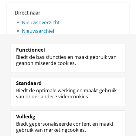
Direct naar
Nieuwsoverzicht
Nieuwsarchief
Functioneel
Biedt de basisfuncties en maakt gebruik van
geanonimiseerde cookies.
F
L
R
I
Y
Volg de RUG
a
i
S
n
o
Standaard
c
n
S
s
u
Biedt de optimale werking en maakt gebruik
e
k
-
t
T
Studiekiezers
van onder andere videocookies.
b
e
f
a
u
Maatschappij/bedrijven
o
d
e
g
b
o
I
e
r
e
Alumni
k
n
d
a
-
Volledig
p
-
R
m
k
Biedt gepersonaliseerde content en maakt
Over ons
a
p
i
-
a
gebruik van marketingcookies.
g
a
j
a
n