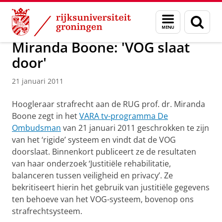
Skip
Skip
Over ons
Actueel
Nieuws
Nieuwsberichten
Menu
Zoek
to
to
en
Content
Navigation
zoeken
Miranda Boone: 'VOG slaat
door'
21 januari 2011
Hoogleraar strafrecht aan de RUG prof. dr. Miranda
Boone zegt in het
VARA tv-programma De
Ombudsman
van 21 januari 2011 geschrokken te zijn
van het ‘rigide’ systeem en vindt dat de VOG
doorslaat. Binnenkort publiceert ze de resultaten
van haar onderzoek ‘Justitiële rehabilitatie,
balanceren tussen veiligheid en privacy’. Ze
bekritiseert hierin het gebruik van justitiële gegevens
ten behoeve van het VOG-systeem, bovenop ons
strafrechtsysteem.