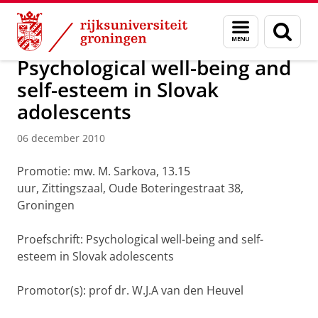
Skip
Skip
Over ons
Actueel
Nieuws
Nieuwsberichten
Menu
Zoek
to
to
en
Content
Navigation
zoeken
Psychological well-being and
self-esteem in Slovak
adolescents
06 december 2010
Promotie: mw. M. Sarkova, 13.15
uur, Zittingszaal, Oude Boteringestraat 38,
Groningen
Proefschrift: Psychological well-being and self-
esteem in Slovak adolescents
Promotor(s): prof dr. W.J.A van den Heuvel