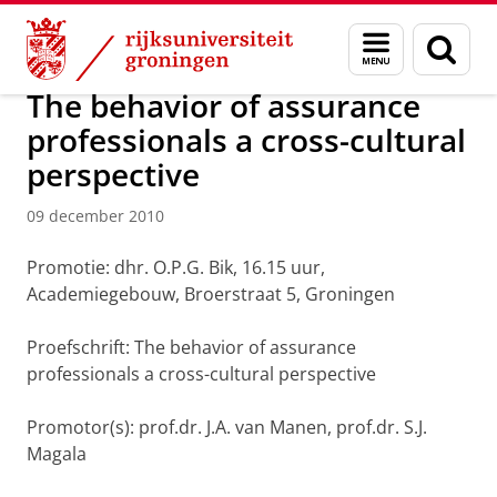
Skip
Skip
Over ons
Actueel
Nieuws
Nieuwsberichten
Menu
Zoek
to
to
en
Content
Navigation
zoeken
The behavior of assurance
professionals a cross-cultural
perspective
09 december 2010
Promotie: dhr. O.P.G. Bik, 16.15 uur,
Academiegebouw, Broerstraat 5, Groningen
Proefschrift: The behavior of assurance
professionals a cross-cultural perspective
Promotor(s): prof.dr. J.A. van Manen, prof.dr. S.J.
Magala