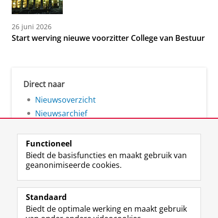
26 juni 2026
Start werving nieuwe voorzitter College van Bestuur
Direct naar
Nieuwsoverzicht
Nieuwsarchief
Functioneel
Biedt de basisfuncties en maakt gebruik van
geanonimiseerde cookies.
F
L
R
I
Y
Volg de RUG
a
i
S
n
o
Standaard
c
n
S
s
u
Biedt de optimale werking en maakt gebruik
e
k
-
t
T
Studiekiezers