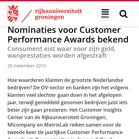
Skip
Skip
Over ons
Actueel
Nieuws
Nieuwsberichten
Menu
Zoek
to
to
en
Content
Navigation
zoeken
Nominaties voor Customer
Performance Awards bekend
Consument eist waar voor zijn geld,
wanprestaties worden afgestraft
29 november 2010
Hoe waarderen klanten de grootste Nederlandse
bedrijven? De OV-sector en banken zijn het volgens
klanten veel slechter gaan doen in het afgelopen
jaar, terwijl gemiddeld genomen bedrijven juist iets
beter zijn gaan presteren. Het Customer Insights
Center van de Rijksuniversiteit Groningen,
MIcompany en MetrixLab reiken samen voor de
tweede keer de jaarlijkse Customer Performance