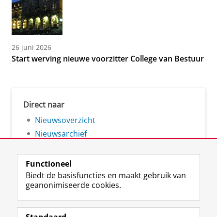
26 juni 2026
Start werving nieuwe voorzitter College van Bestuur
Direct naar
Nieuwsoverzicht
Nieuwsarchief
Functioneel
Biedt de basisfuncties en maakt gebruik van
geanonimiseerde cookies.
F
L
R
I
Y
Volg de RUG
a
i
S
n
o