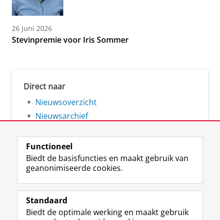
26 juni 2026
Stevinpremie voor Iris Sommer
Direct naar
Nieuwsoverzicht
Nieuwsarchief
Functioneel
Biedt de basisfuncties en maakt gebruik van
geanonimiseerde cookies.
F
L
R
I
Y
Volg de RUG
a
i
S
n
o
Standaard
c
n
S
s
u
Biedt de optimale werking en maakt gebruik
e
k
-
t
T
Studiekiezers