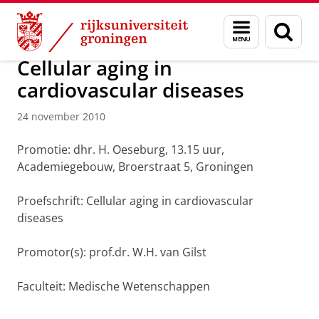
Skip
Skip
Over ons
Actueel
Nieuws
Nieuwsberichten
Menu
Zoek
to
to
en
Content
Navigation
zoeken
Cellular aging in
cardiovascular diseases
24 november 2010
Promotie: dhr. H. Oeseburg, 13.15 uur,
Academiegebouw, Broerstraat 5, Groningen
Proefschr
ift: Cellular aging in cardiovascular
diseases
Promotor(s): prof.dr. W.H. van Gilst
Faculteit: Medische Wetenschappen