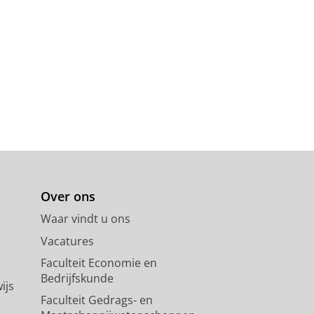
Over ons
Waar vindt u ons
Vacatures
Faculteit Economie en
Bedrijfskunde
ijs
Faculteit Gedrags- en