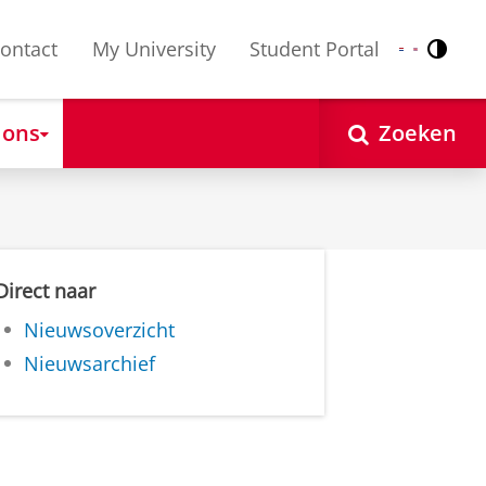
ontact
My University
Student Portal
Contr
Nederlands
English
 ons
Zoeken
Direct naar
Nieuwsoverzicht
Nieuwsarchief