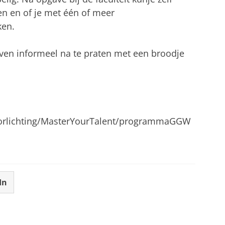
en en of je met één of meer
ken.
even informeel na te praten met een broodje
voorlichting/MasterYourTalent/programmaGGW
In