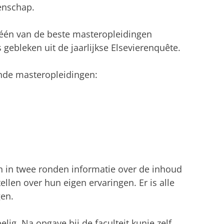
tenschap.
één van de beste masteropleidingen
 gebleken uit de jaarlijkse Elsevierenquête.
ende masteropleidingen:
n in twee ronden informatie over de inhoud
len over hun eigen ervaringen. Er is alle
gen.
lig. Na opgave bij de faculteit kunje zelf