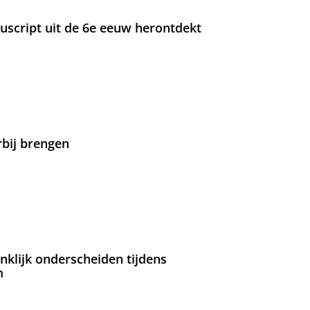
nuscript uit de 6e eeuw herontdekt
rbij brengen
nklijk onderscheiden tijdens
m