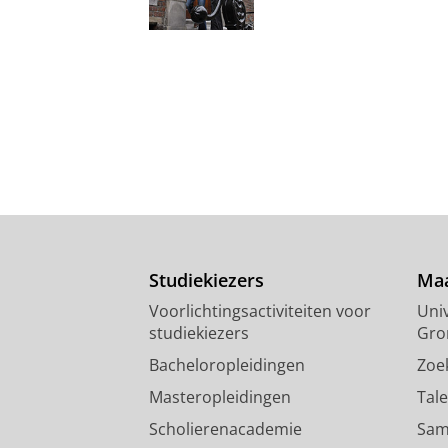
Studiekiezers
Maa
Voorlichtingsactiviteiten voor
Univ
studiekiezers
Gro
Bacheloropleidingen
Zoe
Masteropleidingen
Tal
Scholierenacademie
Sam