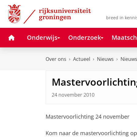
Skip
Skip
to
to
Content
Navigation
breed in kenni
Home
Onderwijs
Onderzoek
Maatsch
Over ons
Actueel
Nieuws
Nieuws
Mastervoorlichti
24 november 2010
Mastervoorlichting 24 november
Kom naar de mastervoorlichting op