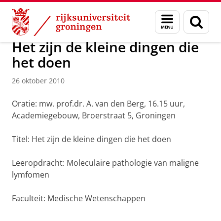
Skip
Skip
Over ons
Actueel
Nieuws
Nieuwsberichten
Menu
Zoek
to
to
en
Content
Navigation
zoeken
Het zijn de kleine dingen die
het doen
26 oktober 2010
Oratie: mw. prof.dr. A. van den Berg, 16.15 uur,
Academiegebouw, Broerstraat 5, Groningen
Titel: Het zijn de kleine dingen die het doen
Leeropdracht: Moleculaire pathologie van maligne
lymfomen
Faculteit: Medische Wetenschappen