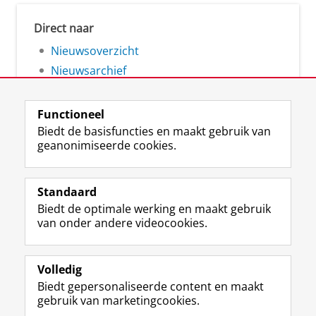
Direct naar
Nieuwsoverzicht
Nieuwsarchief
Functioneel
Biedt de basisfuncties en maakt gebruik van
geanonimiseerde cookies.
F
L
R
I
Y
Volg de RUG
a
i
S
n
o
Standaard
c
n
S
s
u
Biedt de optimale werking en maakt gebruik
e
k
-
t
T
Studiekiezers
van onder andere videocookies.
b
e
f
a
u
Maatschappij/bedrijven
o
d
e
g
b
o
I
e
r
e
Alumni
k
n
d
a
-
Volledig
p
-
R
m
k
Biedt gepersonaliseerde content en maakt
Over ons
a
p
i
-
a
gebruik van marketingcookies.
g
a
j
a
n