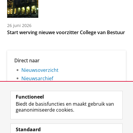
26 juni 2026
Start werving nieuwe voorzitter College van Bestuur
Direct naar
Nieuwsoverzicht
Nieuwsarchief
Functioneel
Biedt de basisfuncties en maakt gebruik van
geanonimiseerde cookies.
F
L
R
I
Y
Volg de RUG
a
i
S
n
o
Standaard
c
n
S
s
u