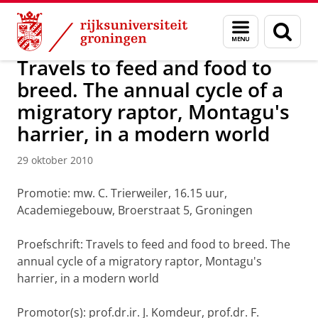
Skip
Skip
Over ons
Actueel
Nieuws
Nieuwsberichten
Menu
Zoek
to
to
en
Content
Navigation
zoeken
Travels to feed and food to
breed. The annual cycle of a
migratory raptor, Montagu's
harrier, in a modern world
29 oktober 2010
Promotie: mw. C. Trierweiler, 16.15 uur,
Academiegebouw, Broerstraat 5, Groningen
Proefschrift: Travels to feed and food to breed. The
annual cycle of a migratory raptor, Montagu's
harrier, in a modern world
Promotor(s): prof.dr.ir. J. Komdeur, prof.dr. F.