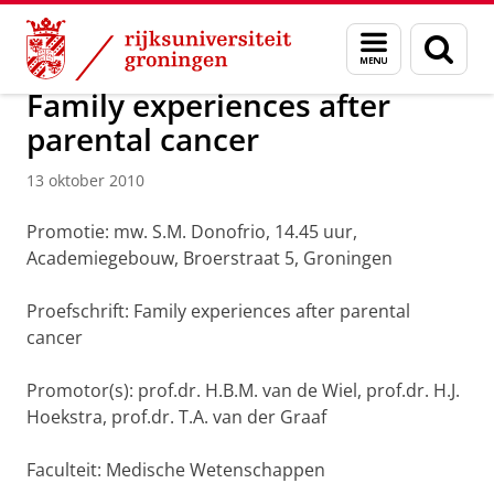
Skip
Skip
Over ons
Actueel
Nieuws
Nieuwsberichten
Menu
Zoek
to
to
en
Content
Navigation
zoeken
Family experiences after
parental cancer
13 oktober 2010
Promotie: mw. S.M. Donofrio, 14.45 uur,
Academiegebouw, Broerstraat 5, Groningen
Proefschrift: Family experiences after parental
cancer
Promotor(s): prof.dr. H.B.M. van de Wiel, prof.dr. H.J.
Hoekstra, prof.dr. T.A. van der Graaf
Faculteit: Medische Wetenschappen