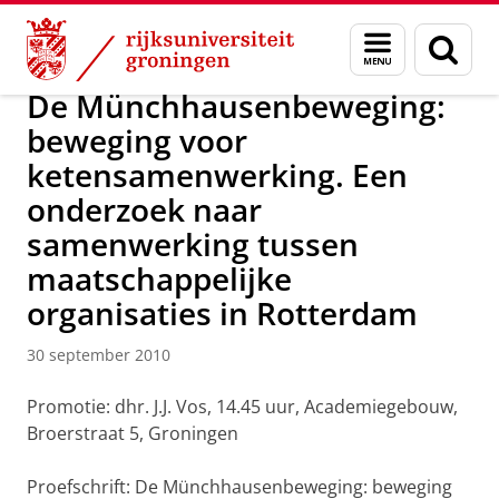
Skip
Skip
Over ons
Actueel
Nieuws
Nieuwsberichten
Menu
Zoek
to
to
en
Content
Navigation
zoeken
De Münchhausenbeweging:
beweging voor
ketensamenwerking. Een
onderzoek naar
samenwerking tussen
maatschappelijke
organisaties in Rotterdam
30 september 2010
Promotie: dhr. J.J. Vos, 14.45 uur, Academiegebouw,
Broerstraat 5, Groningen
Proefschrift: De Münchhausenbeweging: beweging