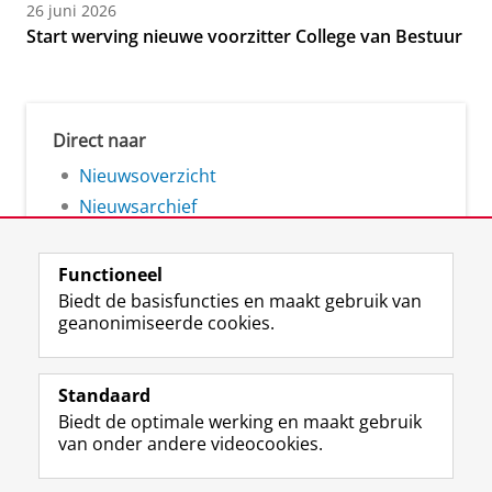
26 juni 2026
Start werving nieuwe voorzitter College van Bestuur
Direct naar
Nieuwsoverzicht
Nieuwsarchief
Functioneel
Biedt de basisfuncties en maakt gebruik van
geanonimiseerde cookies.
F
L
R
I
Y
Volg de RUG
a
i
S
n
o
Standaard
c
n
S
s
u
Biedt de optimale werking en maakt gebruik
e
k
-
t
T
Studiekiezers
van onder andere videocookies.
b
e
f
a
u
Maatschappij/bedrijven
o
d
e
g
b