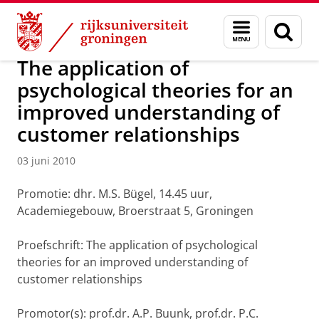
Skip
Skip
Over ons
Actueel
Nieuws
Nieuwsberichten
Menu
Zoek
to
to
en
Content
Navigation
zoeken
The application of
psychological theories for an
improved understanding of
customer relationships
03 juni 2010
Promotie: dhr. M.S. Bügel, 14.45 uur,
Academiegebouw, Broerstraat 5, Groningen
Proefschrift: The application of psychological
theories for an improved understanding of
customer relationships
Promotor(s): prof.dr. A.P. Buunk, prof.dr. P.C.