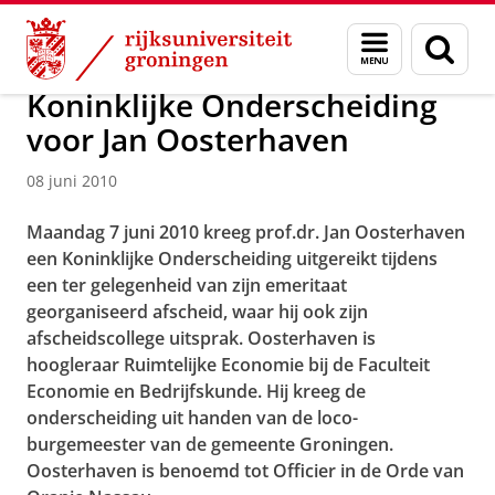
Skip
Skip
Over ons
Actueel
Nieuws
Nieuwsberichten
Menu
Zoek
to
to
en
Content
Navigation
zoeken
Koninklijke Onderscheiding
voor Jan Oosterhaven
08 juni 2010
Maandag 7 juni 2010 kreeg prof.dr. Jan Oosterhaven
een Koninklijke Onderscheiding uitgereikt tijdens
een ter gelegenheid van zijn emeritaat
georganiseerd afscheid, waar hij ook zijn
afscheidscollege uitsprak. Oosterhaven is
hoogleraar Ruimtelijke Economie bij de Faculteit
Economie en Bedrijfskunde. Hij kreeg de
onderscheiding uit handen van de loco-
burgemeester van de gemeente Groningen.
Oosterhaven is benoemd tot Officier in de Orde van