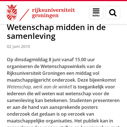
Skip
Skip
Over ons
Actueel
Nieuws
Nieuwsberichten
Menu
Zoek
to
to
en
Content
Navigation
zoeken
Wetenschap midden in de
samenleving
02 juni 2010
Op dinsdagmiddag 8 juni vanaf 15.00 uur
organiseren de Wetenschapswinkels van de
Rijksuniversiteit Groningen een middag vol
maatschappijgericht onderzoek. Deze bijeenkomst
Wetenschap, werk aan de winkel!
is toegankelijk voor
iedereen die wil weten wat wetenschap voor de
samenleving kan betekenen. Studenten presenteren
er aan de hand van aansprekende posters
onderzoek dat gedaan is op verzoek van
maatschappelijke organisaties. Het publiek kan in