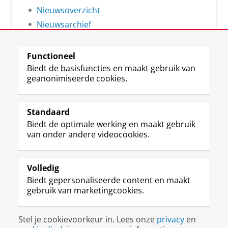
Nieuwsoverzicht
Nieuwsarchief
Functioneel
Biedt de basisfuncties en maakt gebruik van
geanonimiseerde cookies.
F
L
R
I
Y
Volg de RUG
a
i
S
n
o
Standaard
c
n
S
s
u
Biedt de optimale werking en maakt gebruik
e
k
-
t
T
Studiekiezers
van onder andere videocookies.
b
e
f
a
u
Maatschappij/bedrijven
o
d
e
g
b
o
I
e
r
e
Alumni
k
n
d
a
-
Volledig
p
-
R
m
k
Biedt gepersonaliseerde content en maakt
Over ons
a
p
i
-
a
gebruik van marketingcookies.
g
a
j
a
n
i
g
k
c
a
Disclaimer & Copyright
Privacy
Cookies
n
i
s
c
a
Stel je cookievoorkeur in. Lees onze
privacy
en
Inloggen