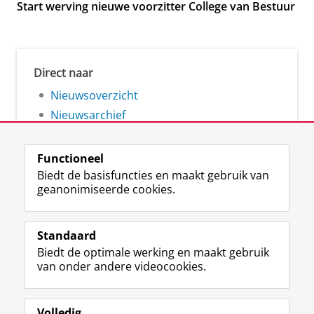
Start werving nieuwe voorzitter College van Bestuur
Direct naar
Nieuwsoverzicht
Nieuwsarchief
Functioneel
Biedt de basisfuncties en maakt gebruik van
geanonimiseerde cookies.
F
L
R
I
Y
Volg de RUG
a
i
S
n
o
Standaard
c
n
S
s
u
Biedt de optimale werking en maakt gebruik
e
k
-
t
T
Studiekiezers
van onder andere videocookies.
b
e
f
a
u
Maatschappij/bedrijven
o
d
e
g
b
o
I
e
r
e
Alumni
k
n
d
a
-
Volledig