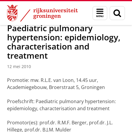
Skip
Skip
Over ons
Actueel
Nieuws
Nieuwsberichten
Menu
Zoek
to
to
en
Content
Navigation
zoeken
Paediatric pulmonary
hypertension: epidemiology,
characterisation and
treatment
12 mei 2010
Promotie: mw. R.L.E. van Loon, 14.45 uur,
Academiegebouw, Broerstraat 5, Groningen
Proefschrift: Paediatric pulmonary hypertension:
epidemiology, characterisation and treatment
Promotor(es): prof.dr. R.M.F. Berger, prof.dr. J.L.
Hillege, prof.dr. B.J.M. Mulder