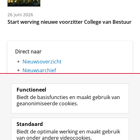
26 juni 2026
Start werving nieuwe voorzitter College van Bestuur
Direct naar
Nieuwsoverzicht
Nieuwsarchief
Functioneel
Biedt de basisfuncties en maakt gebruik van
geanonimiseerde cookies.
F
L
R
I
Y
Volg de RUG
a
i
S
n
o
Standaard
c
n
S
s
u
Biedt de optimale werking en maakt gebruik
e
k
-
t
T
Studiekiezers
van onder andere videocookies.
b
e
f
a
u