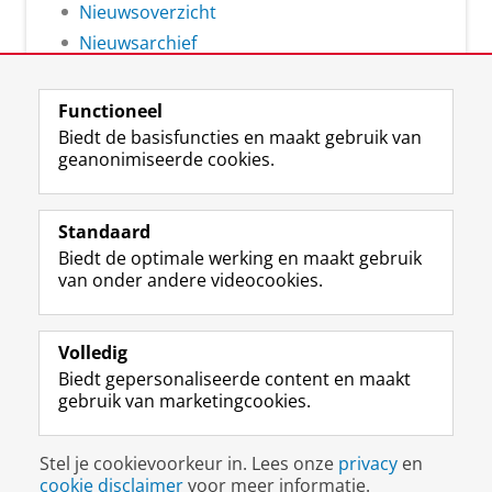
Nieuwsoverzicht
Nieuwsarchief
Functioneel
Biedt de basisfuncties en maakt gebruik van
geanonimiseerde cookies.
F
L
R
I
Y
Volg de RUG
a
i
S
n
o
Standaard
c
n
S
s
u
Biedt de optimale werking en maakt gebruik
e
k
-
t
T
Studiekiezers
van onder andere videocookies.
b
e
f
a
u
Maatschappij/bedrijven
o
d
e
g
b
o
I
e
r
e
Alumni
k
n
d
a
-
Volledig
p
-
R
m
k
Biedt gepersonaliseerde content en maakt
Over ons
a
p
i
-
a
gebruik van marketingcookies.
g
a
j
a
n
i
g
k
c
a
Disclaimer & Copyright
Privacy
Cookies
n
i
s
c
a
Stel je cookievoorkeur in. Lees onze
privacy
en
Inloggen
a
n
u
o
l
cookie disclaimer
voor meer informatie.