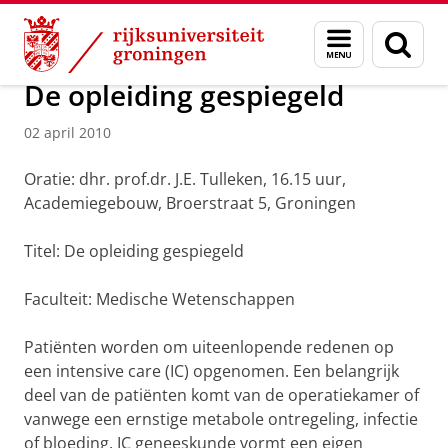
Skip
Skip
Over ons
Actueel
Nieuws
Nieuwsberichten
Menu
Zoek
to
to
en
Content
Navigation
zoeken
De opleiding gespiegeld
02 april 2010
Oratie: dhr. prof.dr. J.E. Tulleken, 16.15 uur,
Academiegebouw, Broerstraat 5, Groningen
Titel: De opleiding gespiegeld
Faculteit: Medische Wetenschappen
Patiënten worden om uiteenlopende redenen op
een intensive care (IC) opgenomen. Een belangrijk
deel van de patiënten komt van de operatiekamer of
vanwege een ernstige metabole ontregeling, infectie
of bloeding. IC geneeskunde vormt een eigen