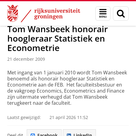
Skip
Skip
Over ons
Actueel
Nieuws
Nieuwsberichten
Menu
Zoek
to
to
en
Content
Navigation
zoeken
Tom Wansbeek honorair
hoogleraar Statistiek en
Econometrie
21 december 2009
Met ingang van 1 januari 2010 wordt Tom Wansbeek
benoemd als honorair hoogleraar Statistiek en
Econometrie aan de FEB. Het faculteitsbestuur en
de vakgroep Economics, Econometrics and Finance
zijn uitermate verheugd dat Tom Wansbeek
terugkeert naar de faculteit.
Laatst gewijzigd:
21 april 2026 11:52
Deel dit
Facebook
LinkedIn