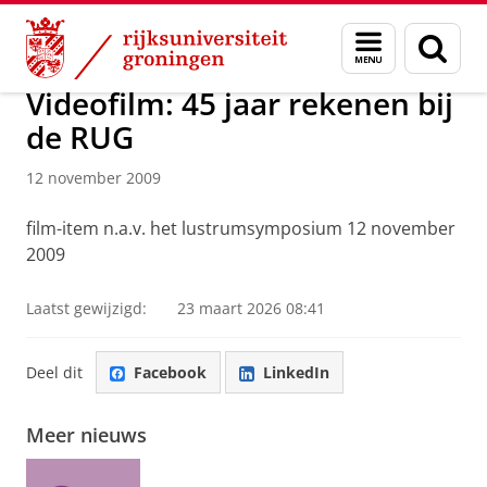
Skip
Skip
Over ons
Actueel
Nieuws
Nieuwsberichten
Menu
Zoek
to
to
en
Content
Navigation
zoeken
Videofilm: 45 jaar rekenen bij
de RUG
12 november 2009
film-item n.a.v. het lustrumsymposium 12 november
2009
Laatst gewijzigd:
23 maart 2026 08:41
Deel dit
Facebook
LinkedIn
Meer nieuws