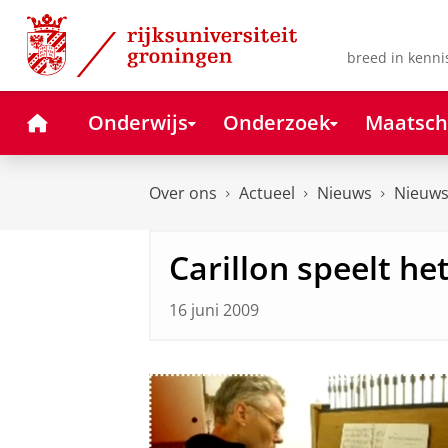
Skip
Skip
to
to
Content
Navigation
breed in kenni
Home
Onderwijs
Onderzoek
Maatsch
Over ons
Actueel
Nieuws
Nieuws
Carillon speelt he
16 juni 2009