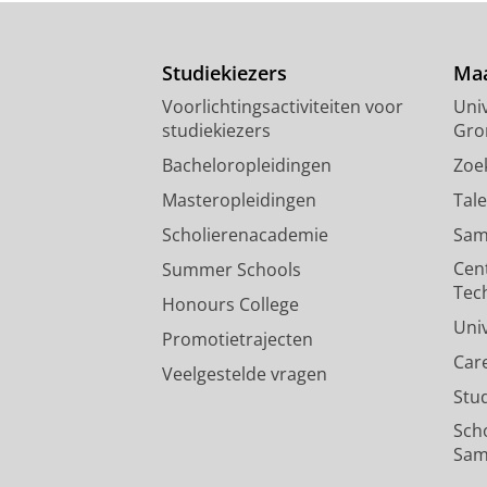
Studiekiezers
Maa
Voorlichtingsactiviteiten voor
Univ
studiekiezers
Gro
Bacheloropleidingen
Zoe
Masteropleidingen
Tal
Scholierenacademie
Sam
Cen
Summer Schools
Tec
Honours College
Uni
Promotietrajecten
Car
Veelgestelde vragen
Stu
Sch
Sam