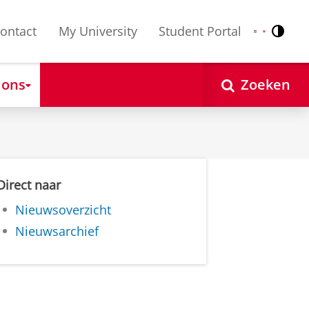
ontact
My University
Student Portal
Contr
Nederlands
English
 ons
Zoeken
Direct naar
Nieuwsoverzicht
Nieuwsarchief