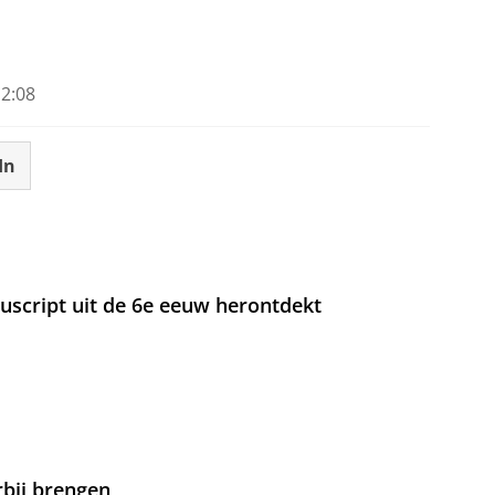
2:08
In
nuscript uit de 6e eeuw herontdekt
rbij brengen