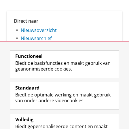
Direct naar
Nieuwsoverzicht
Nieuwsarchief
Functioneel
Biedt de basisfuncties en maakt gebruik van
geanonimiseerde cookies.
F
L
R
I
Y
Volg de RUG
a
i
S
n
o
Standaard
c
n
S
s
u
Biedt de optimale werking en maakt gebruik
e
k
-
t
T
Studiekiezers
van onder andere videocookies.
b
e
f
a
u
Maatschappij/bedrijven
o
d
e
g
b
o
I
e
r
e
Alumni
k
n
d
a
-
Volledig
p
-
R
m
k
Biedt gepersonaliseerde content en maakt
Over ons