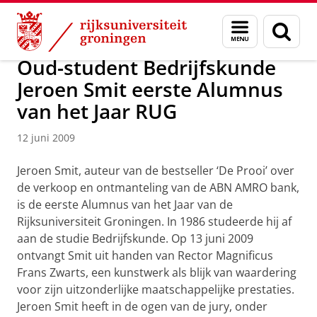
Skip
Skip
Over ons
Actueel
Nieuws
Nieuwsberichten
Menu
Zoek
to
to
en
Content
Navigation
zoeken
Oud-student Bedrijfskunde
Jeroen Smit eerste Alumnus
van het Jaar RUG
12 juni 2009
Jeroen Smit, auteur van de bestseller ‘De Prooi’ over
de verkoop en ontmanteling van de ABN AMRO bank,
is de eerste Alumnus van het Jaar van de
Rijksuniversiteit Groningen. In 1986 studeerde hij af
aan de studie Bedrijfskunde. Op 13 juni 2009
ontvangt Smit uit handen van Rector Magnificus
Frans Zwarts, een kunstwerk als blijk van waardering
voor zijn uitzonderlijke maatschappelijke prestaties.
Jeroen Smit heeft in de ogen van de jury, onder