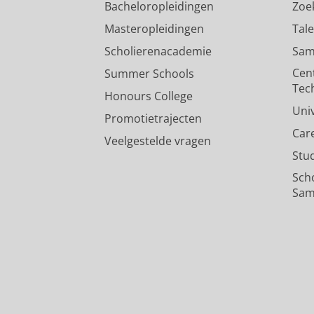
Bacheloropleidingen
Zoe
Masteropleidingen
Tal
Scholierenacademie
Sam
Cen
Summer Schools
Tec
Honours College
Uni
Promotietrajecten
Car
Veelgestelde vragen
Stu
Sch
Sam