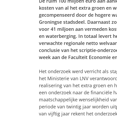
De ruim 100 miljoen euro aan aanl
kosten van al het extra groen en 
gecompenseerd door de hogere waa
Groningse stadsdeel. Daarnaast zo
voor 41 miljoen aan vermeden kos
en waterberging. In totaal levert 
verwachte regionale netto welvaar
conclusie van het scriptie-onderz
week aan de Faculteit Economie en
Het onderzoek werd verricht als sta
het Ministerie van LNV verantwoorde
realisering van het extra groen en 
een onderzoek naar de financiële 
maatschappelijke wenselijkheid van
periode van twintig jaar worden ui
van vijftig jaar rekent het onderzo