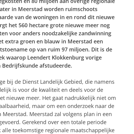
egkosten en 80 miljoen aan overige regionale
water in Meerstad worden ruimschoots
rde van de woningen in en rond dit nieuwe
rgt het 560 hectare grote nieuwe meer nog
ten voor anders noodzakelijke zandwinning
het extra groen en blauw in Meerstad een
tstoename op van ruim 97 miljoen. Dit is de
oek waarop Leendert Klokkenburg vorige
 Bedrijfskunde afstudeerde.
ge bij de Dienst Landelijk Gebied, die namens
lijk is voor de kwaliteit en deels voor de
het nieuwe meer. Het gaat nadrukkelijk niet om
haalbaarheid, maar om een onderzoek naar de
 Meerstad. Meerstad zal volgens plan in een
tgevoerd. Gerekend over een totale periode
ek alle toekomstige regionale maatschappelijke