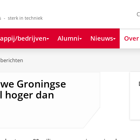
C
s - sterk in techniek
appij/bedrijven
Alumni
Nieuws
Over
berichten
uwe Groningse
l hoger dan