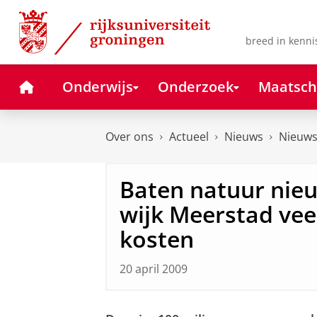
Skip
Skip
to
to
Content
Navigation
breed in kenni
Home
Onderwijs
Onderzoek
Maatsch
Over ons
Actueel
Nieuws
Nieuws
Baten natuur nie
wijk Meerstad vee
kosten
20 april 2009