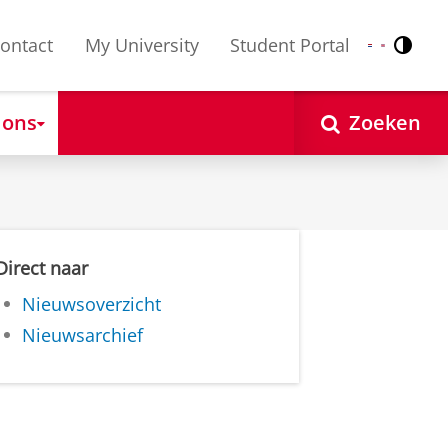
ontact
My University
Student Portal
Contr
Nederlands
English
 ons
Zoeken
Direct naar
Nieuwsoverzicht
Nieuwsarchief