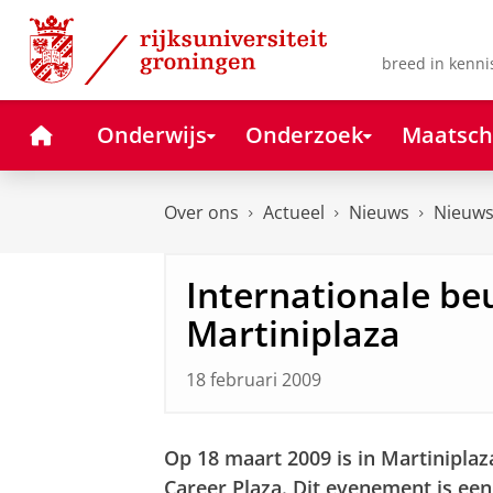
Skip
Skip
to
to
Content
Navigation
breed in kenni
Home
Onderwijs
Onderzoek
Maatsch
Over ons
Actueel
Nieuws
Nieuws
Internationale beu
Martiniplaza
18 februari 2009
Op 18 maart 2009 is in Martiniplaz
Career Plaza. Dit evenement is ee