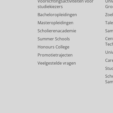
Voorlichtingsactiviteiten voor
Univ
studiekiezers
Gro
Bacheloropleidingen
Zoe
Masteropleidingen
Tal
Scholierenacademie
Sam
Cen
Summer Schools
Tec
Honours College
Uni
Promotietrajecten
Car
Veelgestelde vragen
Stu
Sch
Sam