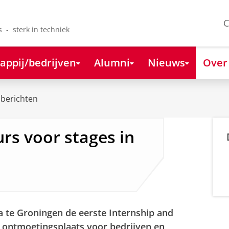
C
s - sterk in techniek
appij/bedrijven
Alumni
Nieuws
Over
berichten
rs voor stages in
a te Groningen de eerste Internship and
n ontmoetingsplaats voor bedrijven en