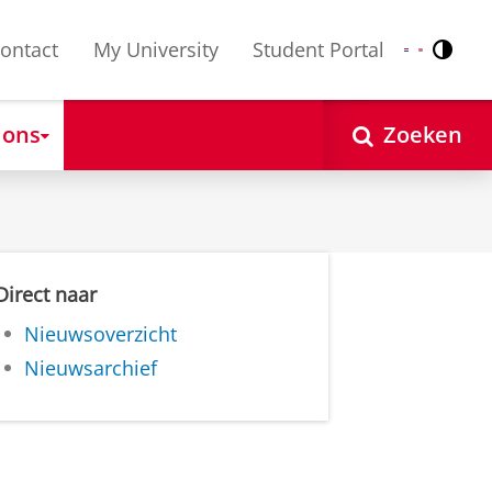
ontact
My University
Student Portal
Contr
Nederlands
English
 ons
Zoeken
Direct naar
Nieuwsoverzicht
Nieuwsarchief