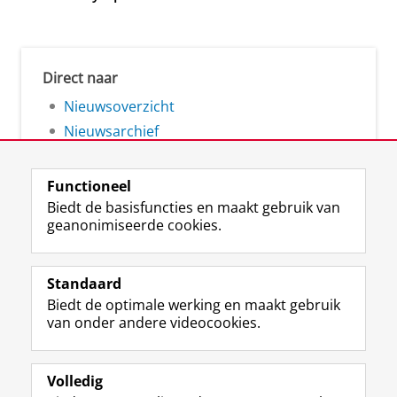
Direct naar
Nieuwsoverzicht
Nieuwsarchief
Functioneel
Biedt de basisfuncties en maakt gebruik van
geanonimiseerde cookies.
F
L
R
I
Y
Volg de RUG
a
i
S
n
o
Standaard
c
n
S
s
u
Biedt de optimale werking en maakt gebruik
e
k
-
t
T
Studiekiezers
van onder andere videocookies.
b
e
f
a
u
Maatschappij/bedrijven
o
d
e
g
b
o
I
e
r
e
Alumni
k
n
d
a
-
Volledig