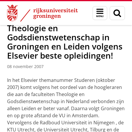
Skip
Skip
Over ons
Actueel
Nieuws
Nieuwsberichten
Menu
Zoek
to
to
en
Content
Navigation
zoeken
Theologie en
Godsdienstwetenschap in
Groningen en Leiden volgens
Elsevier beste opleidingen!
08 november 2007
In het Elsevier themanummer Studeren (oktober
2007) komt volgens het oordeel van de hoogleraren
die aan de faculteiten Theologie en
Godsdienstwetenschap in Nederland verbonden zijn
alleen Leiden er beter vanaf. Daarna volgt Groningen
en op grote afstand de VU in Amsterdam.
Vervolgens de Radboud Universiteit in Nijmegen , de
KTU Utrecht, de Universiteit Utrecht, Tilburg en de