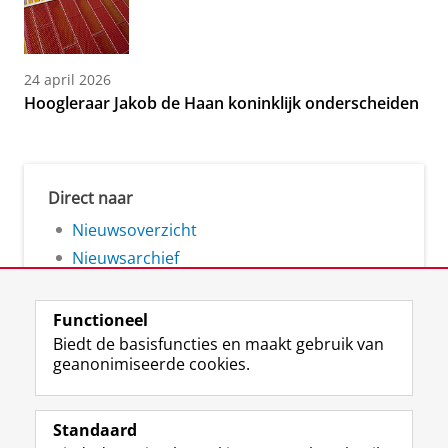
24 april 2026
Hoogleraar Jakob de Haan koninklijk onderscheiden
Direct naar
Nieuwsoverzicht
Nieuwsarchief
Functioneel
Biedt de basisfuncties en maakt gebruik van
geanonimiseerde cookies.
F
L
R
I
Y
Volg de RUG
a
i
S
n
o
Standaard
c
n
S
s
u