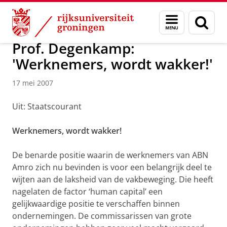
Skip
Skip
Over ons
Actueel
Nieuws
Nieuwsberichten
Menu
Zoek
to
to
en
Content
Navigation
zoeken
Prof. Degenkamp:
'Werknemers, wordt wakker!'
17 mei 2007
Uit: Staatscourant
Werknemers, wordt wakker!
De benarde positie waarin de werknemers van ABN
Amro zich nu bevinden is voor een belangrijk deel te
wijten aan de laksheid van de vakbeweging. Die heeft
nagelaten de factor ‘human capital’ een
gelijkwaardige positie te verschaffen binnen
ondernemingen. De commissarissen van grote