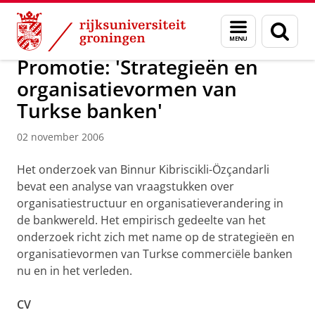
Skip
Skip
Over ons
Actueel
Nieuws
Nieuwsberichten
Menu
Zoek
to
to
en
Content
Navigation
zoeken
Promotie: 'Strategieën en
organisatievormen van
Turkse banken'
02 november 2006
Het onderzoek van Binnur Kibriscikli-Özçandarli
bevat een analyse van vraagstukken over
organisatiestructuur en organisatieverandering in
de bankwereld. Het empirisch gedeelte van het
onderzoek richt zich met name op de strategieën en
organisatievormen van Turkse commerciële banken
nu en in het verleden.
CV