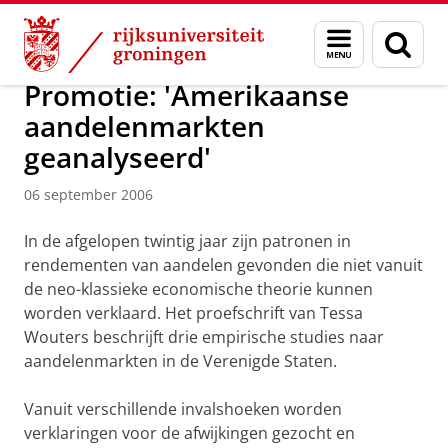
Skip
Skip
Over ons
Actueel
Nieuws
Nieuwsberichten
Menu
Zoek
to
to
en
Content
Navigation
zoeken
Promotie: 'Amerikaanse
aandelenmarkten
geanalyseerd'
06 september 2006
In de afgelopen twintig jaar zijn patronen in
rendementen van aandelen gevonden die niet vanuit
de neo-klassieke economische theorie kunnen
worden verklaard. Het proefschrift van Tessa
Wouters beschrijft drie empirische studies naar
aandelenmarkten in de Verenigde Staten.
Vanuit verschillende invalshoeken worden
verklaringen voor de afwijkingen gezocht en