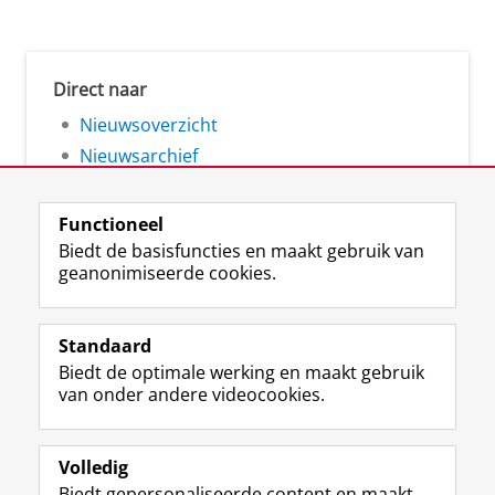
Direct naar
Nieuwsoverzicht
Nieuwsarchief
Functioneel
Biedt de basisfuncties en maakt gebruik van
geanonimiseerde cookies.
F
L
R
I
Y
Volg de RUG
a
i
S
n
o
Standaard
c
n
S
s
u
Biedt de optimale werking en maakt gebruik
e
k
-
t
T
Studiekiezers
van onder andere videocookies.
b
e
f
a
u
Maatschappij/bedrijven
o
d
e
g
b
o
I
e
r
e
Alumni
k
n
d
a
-
Volledig
p
-
R
m
k
Biedt gepersonaliseerde content en maakt