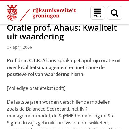
Skip
Skip
Over ons
Actueel
Nieuws
Nieuwsberichten
Menu
Zoek
to
to
en
Content
Navigation
zoeken
Oratie prof. Ahaus: Kwaliteit
uit waardering
07 april 2006
Prof.dr.ir. C.T.B. Ahaus sprak op 4 april zijn oratie uit
over kwaliteitsmanagement en met name de
positieve rol van waardering hierin.
[Volledige oratietekst (pdf)]
De laatste jaren worden verschillende modellen
zoals de Balanced Scorecard, het INK-
managementmodel, de SqEME-benadering en Six
Sigma dikwijls gebruikt om visie te ontwikkelen,