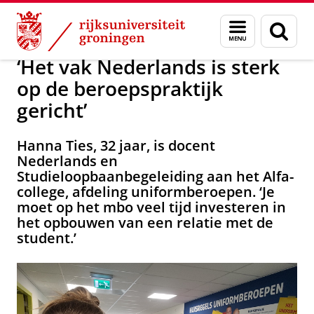
Skip
Skip
Testimonials Nederlands en Neerlandistiek
Menu
Zoek
to
to
en
Content
Navigation
zoeken
‘Het vak Nederlands is sterk
op de beroepspraktijk
gericht’
Hanna Ties, 32 jaar, is docent
Nederlands en
Studieloopbaanbegeleiding aan het Alfa-
college, afdeling uniformberoepen. ‘Je
moet op het mbo veel tijd investeren in
het opbouwen van een relatie met de
student.’