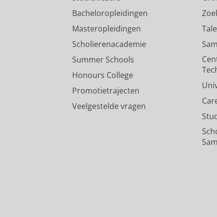
Bacheloropleidingen
Zoe
Masteropleidingen
Tal
Scholierenacademie
Sam
Cen
Summer Schools
Tec
Honours College
Uni
Promotietrajecten
Car
Veelgestelde vragen
Stu
Sch
Sam