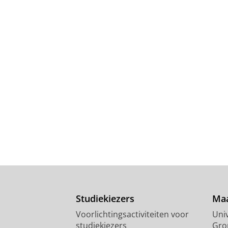
Studiekiezers
Maa
Voorlichtingsactiviteiten voor
Univ
studiekiezers
Gro