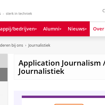
C
s - sterk in techniek
appij/bedrijven
Alumni
Nieuws
Over
deren bij ons
Journalistiek
Application Journalism 
Journalistiek