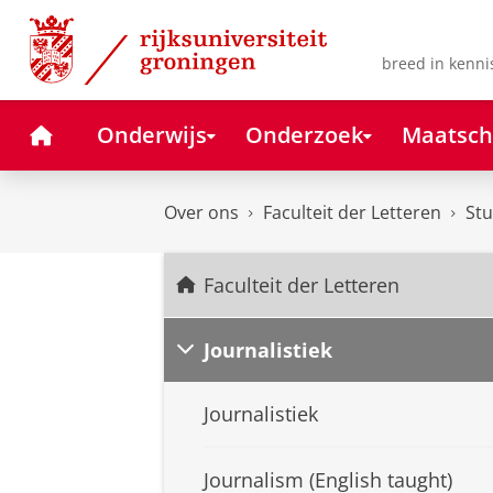
Skip
Skip
to
to
Content
Navigation
breed in kenni
Home
Onderwijs
Onderzoek
Maatsch
Over ons
Faculteit der Letteren
Stu
Faculteit der Letteren
Journalistiek
Journalistiek
Journalism (English taught)