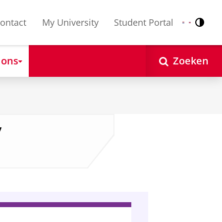
ontact
My University
Student Portal
Contr
Nederlands
English
 ons
Zoeken
/