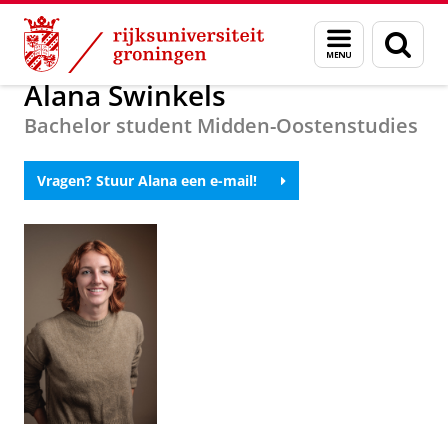
Skip
Skip
Over ons
Voorlichting
Menu
Zoek
to
to
en
Content
Navigation
zoeken
Alana Swinkels
Bachelor student Midden-Oostenstudies
Vragen? Stuur Alana een e-mail!