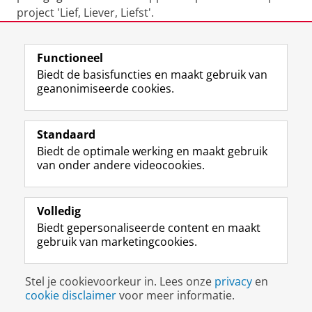
project 'Lief, Liever, Liefst'.
Laatst gewijzigd:
01 februari 2024 09:50
Functioneel
Biedt de basisfuncties en maakt gebruik van
geanonimiseerde cookies.
F
L
R
I
Y
Volg de RUG
a
i
S
n
o
Standaard
c
n
S
s
u
Biedt de optimale werking en maakt gebruik
e
k
-
t
T
Studiekiezers
van onder andere videocookies.
b
e
f
a
u
Maatschappij/bedrijven
o
d
e
g
b
o
I
e
r
e
Alumni
k
n
d
a
-
Volledig
p
-
R
m
k
Biedt gepersonaliseerde content en maakt
Over ons
a
p
i
-
a
gebruik van marketingcookies.
g
a
j
a
n
i
g
k
c
a
Disclaimer & Copyright
Privacy
Cookies
n
i
s
c
a
Stel je cookievoorkeur in. Lees onze
privacy
en
Inloggen
a
n
u
o
l
cookie disclaimer
voor meer informatie.
R
a
n
u
R