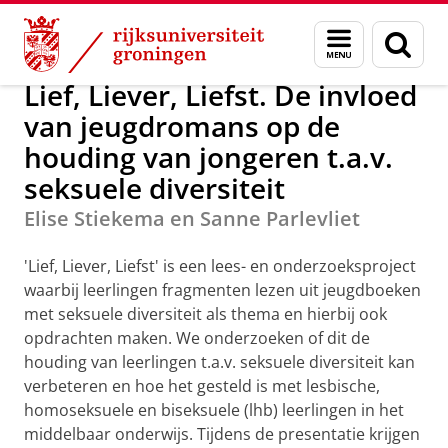
Skip
Skip
Over ons
Profielversterking Nederlands
Menu
Zoek
to
to
en
Content
Navigation
zoeken
Lief, Liever, Liefst. De invloed
van jeugdromans op de
houding van jongeren t.a.v.
seksuele diversiteit
Elise Stiekema en Sanne Parlevliet
'Lief, Liever, Liefst' is een lees- en onderzoeksproject
waarbij leerlingen fragmenten lezen uit jeugdboeken
met seksuele diversiteit als thema en hierbij ook
opdrachten maken. We onderzoeken of dit de
houding van leerlingen t.a.v. seksuele diversiteit kan
verbeteren en hoe het gesteld is met lesbische,
homoseksuele en biseksuele (lhb) leerlingen in het
middelbaar onderwijs. Tijdens de presentatie krijgen