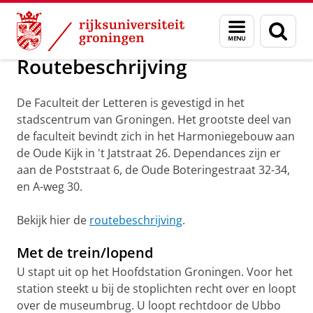
Skip
Skip
Over ons
Contact
Menu
Zoek
to
to
en
Content
Navigation
zoeken
Routebeschrijving
De Faculteit der Letteren is gevestigd in het
stadscentrum van Groningen. Het grootste deel van
de faculteit bevindt zich in het Harmoniegebouw aan
de Oude Kijk in 't Jatstraat 26. Dependances zijn er
aan de Poststraat 6, de Oude Boteringestraat 32-34,
en A-weg 30.
Bekijk hier de
routebeschrijving
.
Met de trein/lopend
U stapt uit op het Hoofdstation Groningen. Voor het
station steekt u bij de stoplichten recht over en loopt
over de museumbrug. U loopt rechtdoor de Ubbo