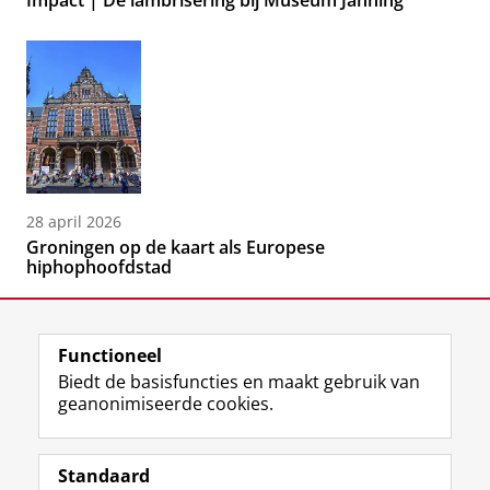
Impact | De lambrisering bij Museum Janning
28 april 2026
Groningen op de kaart als Europese
hiphophoofdstad
Functioneel
Biedt de basisfuncties en maakt gebruik van
geanonimiseerde cookies.
F
L
R
I
Y
Volg de RUG
a
i
S
n
o
Standaard
c
n
S
s
u