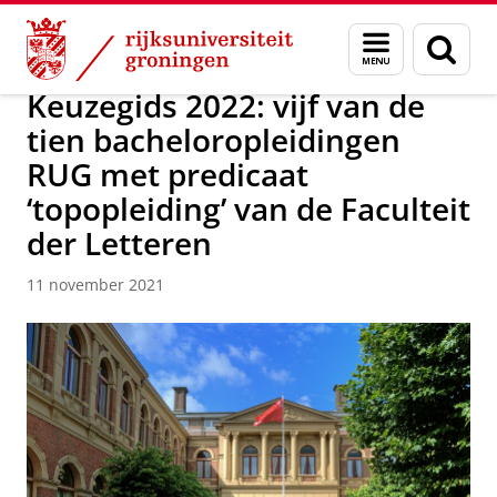
Skip
Skip
Over ons
Actueel
Menu
Zoek
to
to
en
Content
Navigation
zoeken
Keuzegids 2022: vijf van de
tien bacheloropleidingen
RUG met predicaat
‘topopleiding’ van de Faculteit
der Letteren
11 november 2021