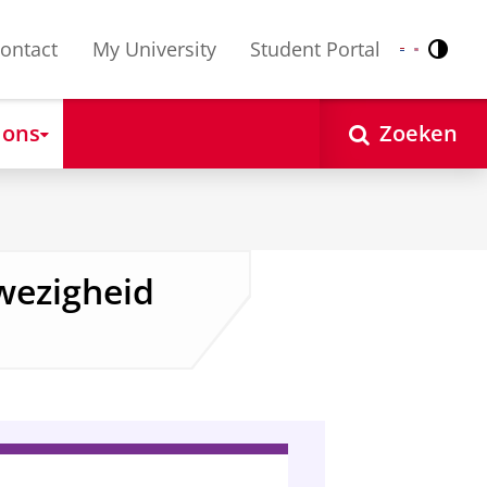
ontact
My University
Student Portal
Contr
Nederlands
English
 ons
Zoeken
wezigheid