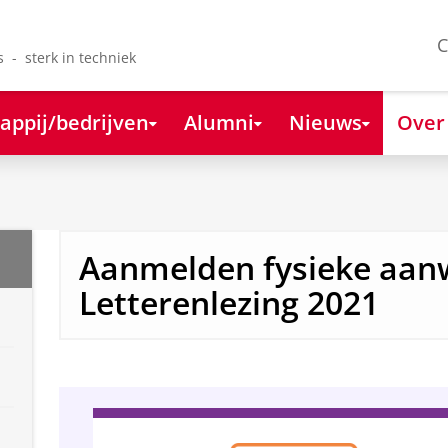
C
s - sterk in techniek
appij/bedrijven
Alumni
Nieuws
Over
Aanmelden fysieke aan
Letterenlezing 2021