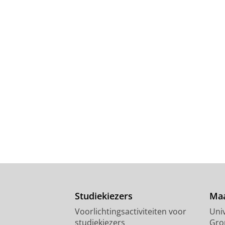
Studiekiezers
Maa
Voorlichtingsactiviteiten voor
Univ
studiekiezers
Gro