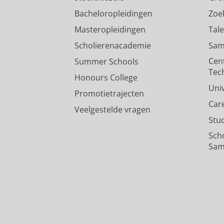
Bacheloropleidingen
Zoe
Masteropleidingen
Tal
Scholierenacademie
Sam
Cen
Summer Schools
Tec
Honours College
Uni
Promotietrajecten
Car
Veelgestelde vragen
Stu
Sch
Sam