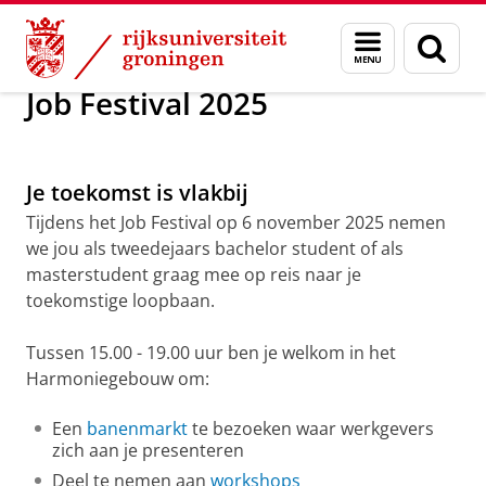
Skip
Skip
Over ons
Faculteit der Letteren
Job Festival 2025
Menu
Zoek
to
to
en
Content
Navigation
zoeken
Job Festival 2025
Je toekomst is vlakbij
Tijdens het Job Festival op 6 november 2025 nemen
we jou als tweedejaars bachelor student of als
masterstudent graag mee op reis naar je
toekomstige loopbaan.
Tussen 15.00 - 19.00 uur ben je welkom in het
Harmoniegebouw om:
Een
banenmarkt
te bezoeken waar werkgevers
zich aan je presenteren
Deel te nemen aan
workshops