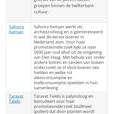
groepen binnen de Swifterbant-
cultuur.
Safoora
Safoora Kamjan werkt als
Kamjan
archeozoöloog en is geïnteresseerd
in wat de eerste boeren in
Nederland aten. Voor haar
promotieonderzoek kijkt ze naar
5000 jaar oud afval uit de omgeving
van Den Haag. Met behulp van onder
andere botten en tanden van koeien
onderzoekt ze of deze boeren vee
hielden en welke rol
vleesconsumptie en
melkconsumptie speelden in hun
samenleving.
Taravat
Taravat Talebi is palynoloog en
Talebi
bestudeert voor haar
promotieonderzoek stuifmeel
(pollen) dat door planten wordt