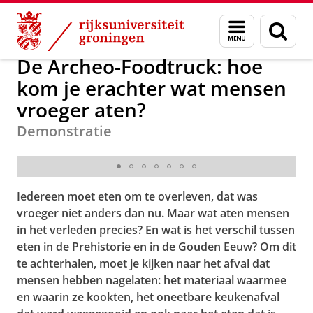
Skip
Skip
Over ons
Humanities@Work en Zpannend Zernike
Menu
Zoek
to
to
en
Content
Navigation
zoeken
De Archeo-Foodtruck: hoe
kom je erachter wat mensen
vroeger aten?
Demonstratie
Hoe is deze stoofpot archeologisch te reconstrueren?
Iedereen moet eten om te overleven, dat was
vroeger niet anders dan nu. Maar wat aten mensen
in het verleden precies? En wat is het verschil tussen
eten in de Prehistorie en in de Gouden Eeuw? Om dit
te achterhalen, moet je kijken naar het afval dat
mensen hebben nagelaten: het materiaal waarmee
en waarin ze kookten, het oneetbare keukenafval