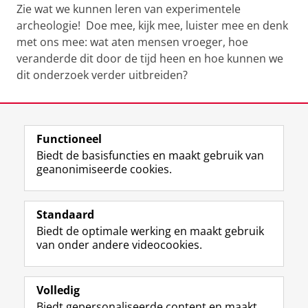
Zie wat we kunnen leren van experimentele
archeologie! Doe mee, kijk mee, luister mee en denk
met ons mee: wat aten mensen vroeger, hoe
veranderde dit door de tijd heen en hoe kunnen we
dit onderzoek verder uitbreiden?
Laatst gewijzigd:
02 juli 2026 12:13
Functioneel
View this page in:
English
Biedt de basisfuncties en maakt gebruik van
geanonimiseerde cookies.
F
L
R
I
Y
Volg de RUG
a
i
S
n
o
Standaard
c
n
S
s
u
Biedt de optimale werking en maakt gebruik
e
k
-
t
T
Studiekiezers
van onder andere videocookies.
b
e
f
a
u
Maatschappij/bedrijven
o
d
e
g
b
o
I
e
r
e
Alumni
k
n
d
a
-
Volledig
p
-
R
m
k
Biedt gepersonaliseerde content en maakt