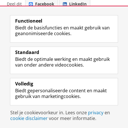
Deel dit
Facebook
LinkedIn
View this page in:
English
Functioneel
Biedt de basisfuncties en maakt gebruik van
geanonimiseerde cookies.
F
L
R
I
Y
Volg de RUG
a
i
S
n
o
c
n
S
s
u
Standaard
e
k
-
t
T
Studiekiezers
Biedt de optimale werking en maakt gebruik
b
e
f
a
u
van onder andere videocookies.
Maatschappij/bedrijven
o
d
e
g
b
o
I
e
r
e
Alumni
k
n
d
a
-
p
-
R
m
k
Volledig
Over ons
a
p
i
-
a
Biedt gepersonaliseerde content en maakt
g
a
j
a
n
gebruik van marketingcookies.
i
g
k
c
a
Disclaimer & Copyright
Privacy
Cookies
n
i
s
c
a
Inloggen
a
n
u
o
l
Stel je cookievoorkeur in. Lees onze
privacy
en
R
a
n
u
R
cookie disclaimer
voor meer informatie.
i
R
i
n
i