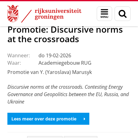
Skip
Skip
Over ons
Faculteit der Letteren
Onze faculteit
Actueel
Menu
Zoek
to
to
en
Content
Navigation
zoeken
Promotie: Discursive norms
at the crossroads
Wanneer:
do 19-02-2026
Waar:
Academiegebouw RUG
Promotie van Y. (Yaroslava) Marusyk
Discursive norms at the crossroads. Contesting Energy
Governance and Geopolitics between the EU, Russia, and
Ukraine
Lees meer over deze promotie