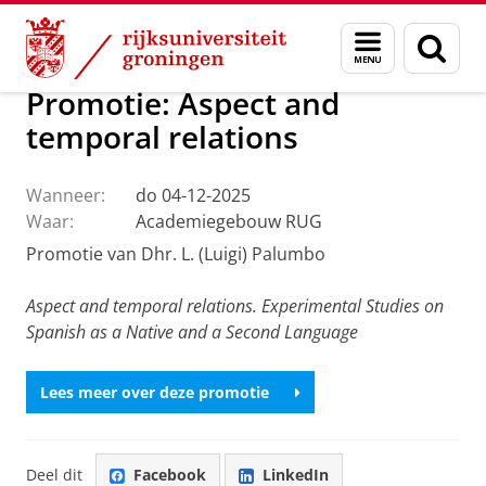
Skip
Skip
Over ons
Faculteit der Letteren
Onze faculteit
Actueel
Menu
Zoek
to
to
en
Content
Navigation
zoeken
Promotie: Aspect and
temporal relations
Wanneer:
do 04-12-2025
Waar:
Academiegebouw RUG
Promotie van Dhr. L. (Luigi) Palumbo
Aspect and temporal relations. Experimental Studies on
Spanish as a Native and a Second Language
Lees meer over deze promotie
Deel dit
Facebook
LinkedIn