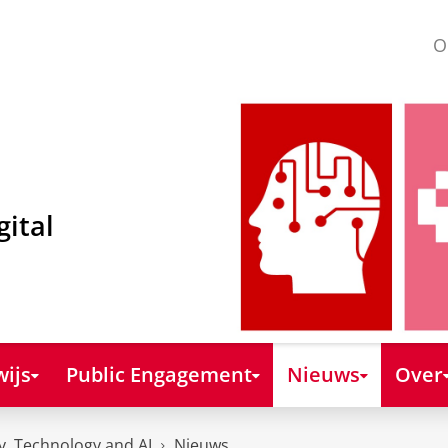
O
gital
ijs
Public Engagement
Nieuws
Over
y, Technology and AI
Nieuws