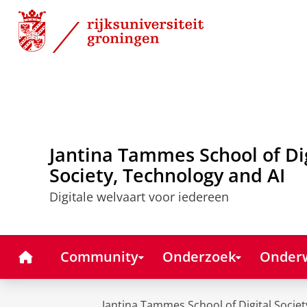
Skip
Skip
to
to
Content
Navigation
Jantina Tammes School of Di
Society, Technology and AI
Digitale welvaart voor iedereen
Home
Community
Onderzoek
Onderw
Jantina Tammes School of Digital Societ