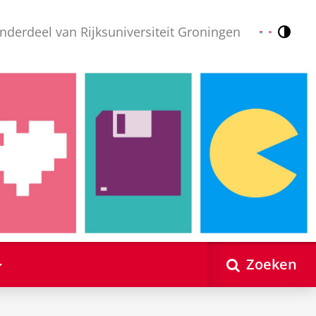
nderdeel van Rijksuniversiteit Groningen
Contr
Nederlands
English
Zoeken