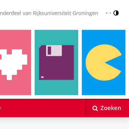
nderdeel van Rijksuniversiteit Groningen
Contr
Nederlands
English
Zoeken