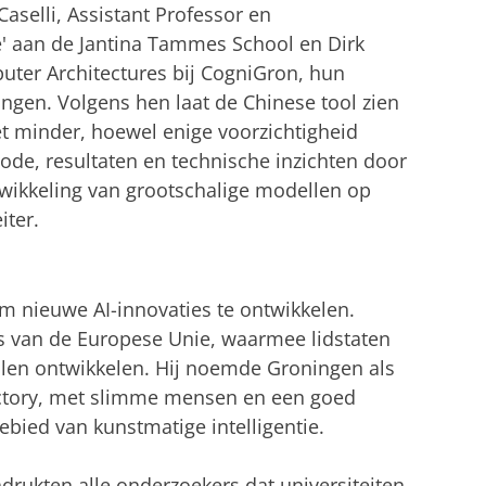
selli, Assistant Professor en
' aan de Jantina Tammes School en Dirk
puter Architectures bij CogniGron, hun
ingen. Volgens hen laat de Chinese tool zien
 minder, hoewel enige voorzichtigheid
ode, resultaten en technische inzichten door
wikkeling van grootschalige modellen op
iter.
m nieuwe AI-innovaties te ontwikkelen.
es van de Europese Unie, waarmee lidstaten
llen ontwikkelen. Hij noemde Groningen als
actory, met slimme mensen en een goed
bied van kunstmatige intelligentie.
drukten alle onderzoekers dat universiteiten