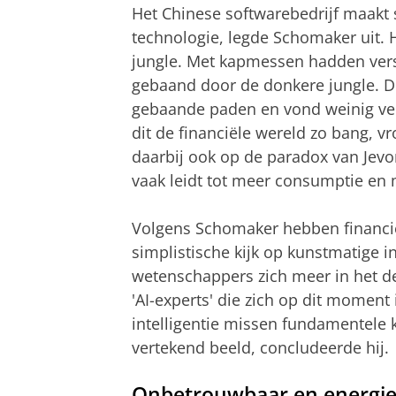
Het Chinese softwarebedrijf maakt 
technologie, legde Schomaker uit. 
jungle. Met kapmessen hadden vers
gebaand door de donkere jungle. 
gebaande paden en vond weinig ve
dit de financiële wereld zo bang, vr
daarbij ook op de paradox van Jevons
vaak leidt tot meer consumptie en 
Volgens Schomaker hebben financiël
simplistische kijk op kunstmatige i
wetenschappers zich meer in het 
'AI-experts' die zich op dit momen
intelligentie missen fundamentele k
vertekend beeld, concludeerde hij.
Onbetrouwbaar en energie