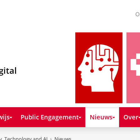
O
gital
ijs
Public Engagement
Nieuws
Over
y, Technology and AI
Nieuws