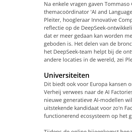
Na enkele vragen gaven Tommaso Ca
themacoördinator 'AI and Language
Pleiter, hoogleraar Innovative Com
reflectie op de DeepSeek-ontwikkel
dat er meer gedaan kan worden met
geboden is. Het delen van de bronc
het DeepSeek-team helpt bij de ont
andere locaties in de wereld, zei Ple
Universiteiten
Dit biedt ook voor Europa kansen o
Verheij verwees naar de AI Factori
nieuwe generatieve AI-modellen wi
uitstekende kandidaat voor zo'n F
functionerend ecosysteem op het ge
Tijdens de online bijeenkomst bena