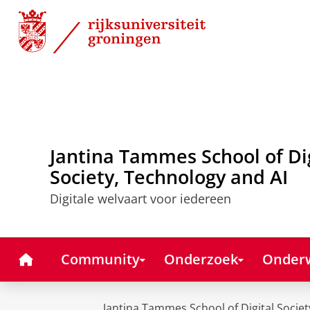
Skip
Skip
to
to
Content
Navigation
Jantina Tammes School of Di
Society, Technology and AI
Digitale welvaart voor iedereen
Home
Community
Onderzoek
Onderw
Jantina Tammes School of Digital Societ