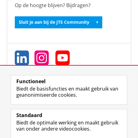
Op de hoogte blijven? Bijdragen?
Sluit je aan bij de JTS Community
Functioneel
Biedt de basisfuncties en maakt gebruik van
geanonimiseerde cookies.
T
L
Y
Volg ons op
w
i
o
Standaard
i
n
u
Biedt de optimale werking en maakt gebruik
t
k
T
Studiekiezers
van onder andere videocookies.
t
e
u
Maatschappij/bedrijven
e
d
b