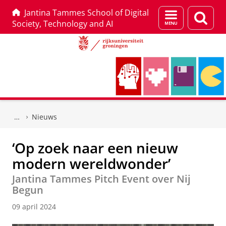
Jantina Tammes School of Digital
Menu
Zoek
Society, Technology and AI
en
zoeken
Skip
Skip
to
to
Nieuws
Content
Navigation
‘Op zoek naar een nieuw
modern wereldwonder’
Jantina Tammes Pitch Event over Nij
Begun
09 april 2024