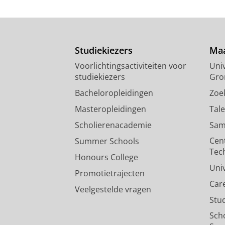
Studiekiezers
Maa
Voorlichtingsactiviteiten voor
Univ
studiekiezers
Gro
Bacheloropleidingen
Zoe
Masteropleidingen
Tal
Scholierenacademie
Sam
Cen
Summer Schools
Tec
Honours College
Uni
Promotietrajecten
Car
Veelgestelde vragen
Stu
Sch