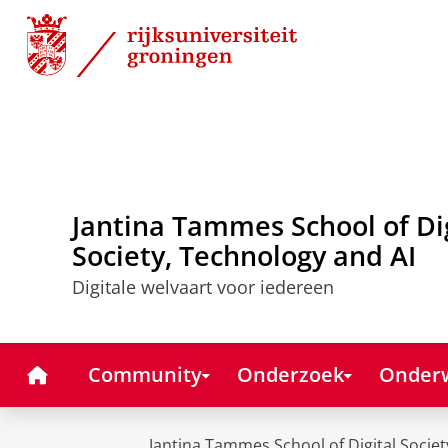
Skip
Skip
to
to
Content
Navigation
Jantina Tammes School of Di
Society, Technology and AI
Digitale welvaart voor iedereen
Home
Community
Onderzoek
Onderw
Jantina Tammes School of Digital Societ