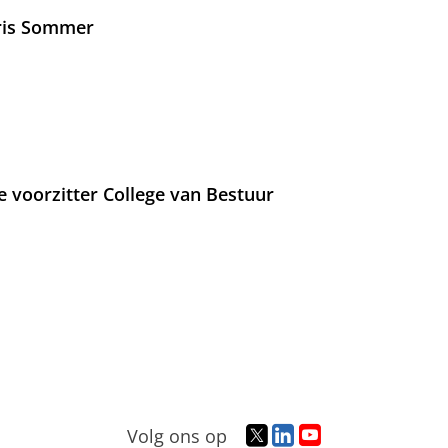
Iris Sommer
e voorzitter College van Bestuur
T
L
Y
Volg ons op