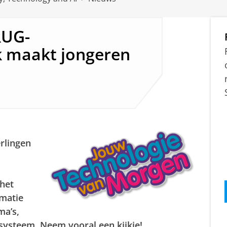
RUG-
 maakt jongeren
erlingen
 het
rmatie
ma’s,
systeem. Neem vooral een kijkje!