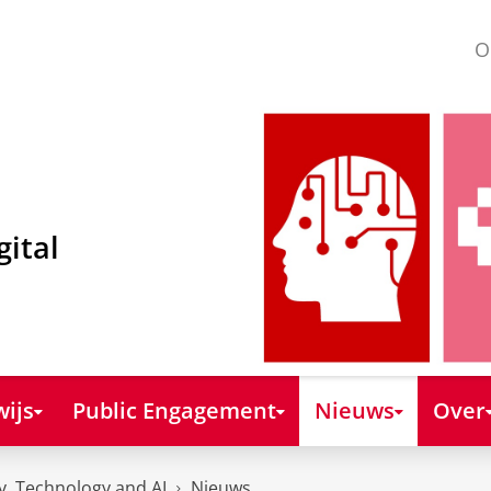
O
gital
ijs
Public Engagement
Nieuws
Over
y, Technology and AI
Nieuws