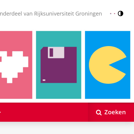
nderdeel van Rijksuniversiteit Groningen
Contr
Nederlands
English
Zoeken