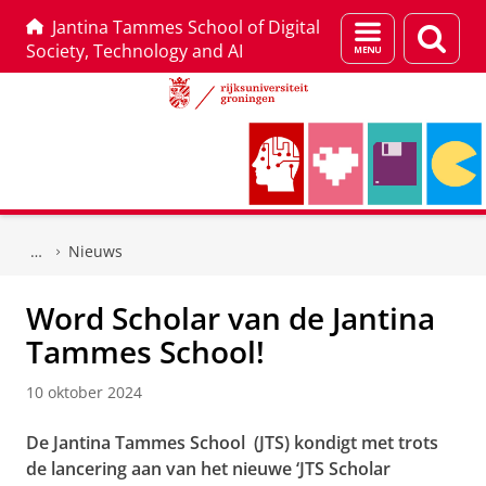
Jantina Tammes School of Digital
Menu
Zoek
Society, Technology and AI
en
zoeken
Skip
Skip
to
to
Nieuws
Content
Navigation
Word Scholar van de Jantina
Tammes School!
10 oktober 2024
De Jantina Tammes School (JTS) kondigt met trots
de lancering aan van het nieuwe ‘JTS Scholar