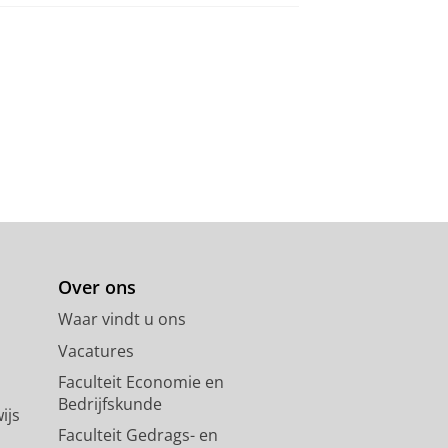
Over ons
Waar vindt u ons
Vacatures
Faculteit Economie en
Bedrijfskunde
ijs
Faculteit Gedrags- en