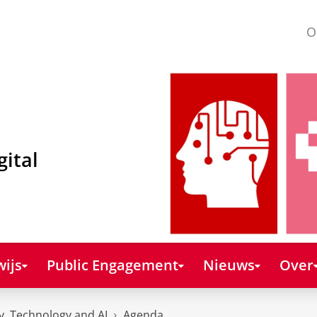
O
gital
ijs
Public Engagement
Nieuws
Over
y, Technology and AI
Agenda