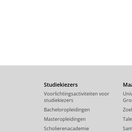
Studiekiezers
Maa
Voorlichtingsactiviteiten voor
Univ
studiekiezers
Gro
Bacheloropleidingen
Zoe
Masteropleidingen
Tal
Scholierenacademie
Sam