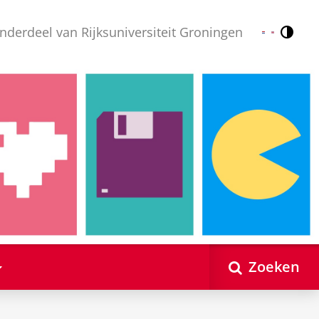
nderdeel van Rijksuniversiteit Groningen
Contr
Nederlands
English
Zoeken