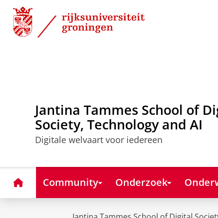
Skip
Skip
to
to
Content
Navigation
Jantina Tammes School of Di
Society, Technology and AI
Digitale welvaart voor iedereen
Home
Community
Onderzoek
Onderw
Jantina Tammes School of Digital Societ