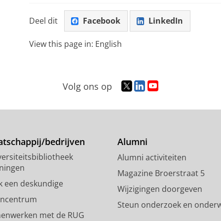
Deel dit
Facebook
LinkedIn
View this page in:
English
T
L
Y
Volg ons op
w
i
o
i
n
u
t
k
T
t
e
u
e
d
b
tschappij/bedrijven
Alumni
r
I
e
ersiteitsbibliotheek
Alumni activiteiten
p
n
-
ningen
r
-
k
Magazine Broerstraat 5
o
p
a
k een deskundige
Wijzigingen doorgeven
f
a
n
encentrum
Steun onderzoek en onderw
i
g
a
enwerken met de RUG
e
i
a