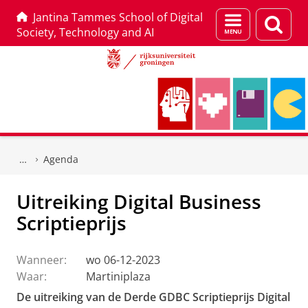
Jantina Tammes School of Digital
Menu
Zoek
Society, Technology and AI
en
zoeken
Skip
Skip
to
to
Agenda
Content
Navigation
Uitreiking Digital Business
Scriptieprijs
Wanneer:
wo 06-12-2023
Waar:
Martiniplaza
De uitreiking van de Derde GDBC Scriptieprijs Digital