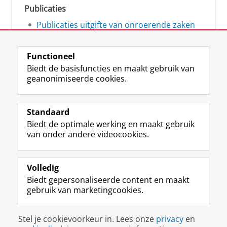
Publicaties
Publicaties uitgifte van onroerende zaken
Functioneel
Biedt de basisfuncties en maakt gebruik van
geanonimiseerde cookies.
L
Volg ons op
i
Standaard
n
Biedt de optimale werking en maakt gebruik
k
Studiekiezers
van onder andere videocookies.
e
Maatschappij/bedrijven
d
I
Alumni
n
Volledig
-
Biedt gepersonaliseerde content en maakt
Over ons
p
gebruik van marketingcookies.
a
g
Disclaimer & Copyright
Privacy
Cookies
i
Stel je cookievoorkeur in. Lees onze
privacy
en
Inloggen