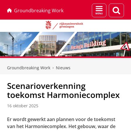
Menu
Zoek
Groundbreaking Work
en
zoeken
Skip
Skip
to
to
Groundbreaking Work
Nieuws
Content
Navigation
Scenarioverkenning
toekomst Harmoniecomplex
16 oktober 2025
Er wordt gewerkt aan plannen voor de toekomst
van het Harmoniecomplex. Het gebouw, waar de